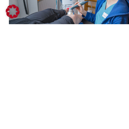
und Kind – HENRIKE öffnet
ihre Türen
INTERDISZIPLINÄRE ZUSAMMENARBEIT BEI
DER SCHMERZTHERAPIE
15. Dezember 2025
Im Friederikenstift und Annastift bietet
DIAKOVERE spezialisierte Schmerzmedizin und
ein interdisziplinäres Therapiespektrum für
chronische Schmerzen.