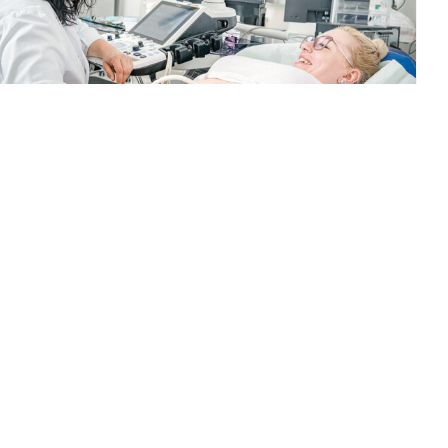
KOMPLEXE CHIRURGIE IM DIALOG
5. Oktober 2025
Leiterin Prof. Dr. Katja Schlosser und Chefarzt Lars
Haeder stellen das Zentrum für Allgemein-,
Viszeral-, endokrine und Gefäßchirurgie neu auf.