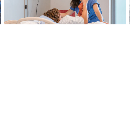
Komplexe Chirurgie im Dialog
BESTE BETREUUNG FÜR MUTTER UND
KIND – HENRIKE ÖFFNET IHRE TÜREN
6. Oktober 2025
HENRIKE verbindet Geburtshilfe und
Neonatologie für eine ganzheitliche Betreuung
von Schwangeren, Risikopatientinnen und
Frühgeborenen.