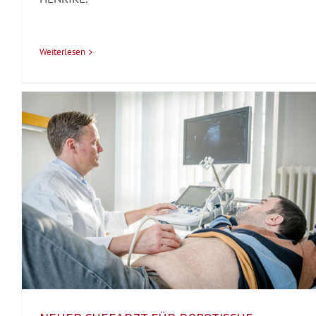
Weiterlesen
Hightech-Herzmedizin im
Henriettenstift