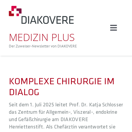
Zum
Inhalt
springen
Toggle
MEDIZIN PLUS
Naviga
Aktuelle Ausgabe
Der Zuweiser-Newsletter von DIAKOVERE
Nach Fachbereichen
KOMPLEXE CHIRURGIE IM
Alle Artikel
DIALOG
Veranstaltungen
Seit dem 1. Juli 2025 leitet Prof. Dr. Katja Schlosser
das Zentrum für Allgemein-, Viszeral-, endokrine
und Gefäßchirurgie am DIAKOVERE
Henriettenstift. Als Chefärztin verantwortet sie