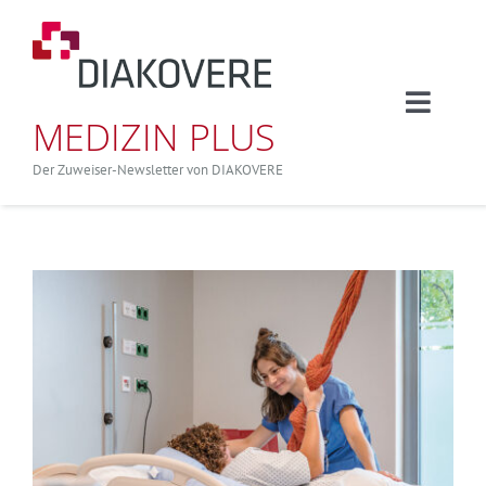
Zum
Inhalt
springen
Toggle
MEDIZIN PLUS
Naviga
Aktuelle Ausgabe
Der Zuweiser-Newsletter von DIAKOVERE
Nach Fachbereichen
Alle Artikel
Veranstaltungen