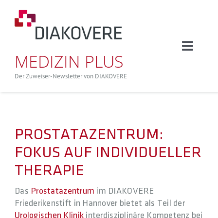
Zum
Inhalt
springen
Toggle
MEDIZIN PLUS
Naviga
Aktuelle Ausgabe
Der Zuweiser-Newsletter von DIAKOVERE
Nach Fachbereichen
PROSTATAZENTRUM:
Alle Artikel
FOKUS AUF INDIVIDUELLER
THERAPIE
Veranstaltungen
Das
Prostatazentrum
im DIAKOVERE
Friederikenstift in Hannover bietet als Teil der
Urologischen Klinik
interdisziplinäre Kompetenz bei