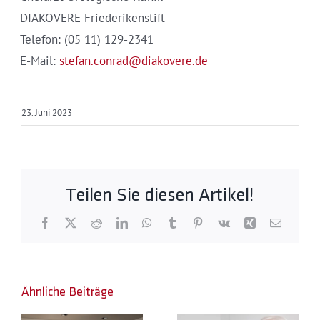
DIAKOVERE Friederikenstift
Telefon: (05 11) 129-2341
E-Mail:
stefan.conrad@diakovere.de
23. Juni 2023
Teilen Sie diesen Artikel!
Facebook
X
Reddit
LinkedIn
WhatsApp
Tumblr
Pinterest
Vk
Xing
E-
Mail
Plastische
Ähnliche Beiträge
Refluxzentrum:
Chirurgie: